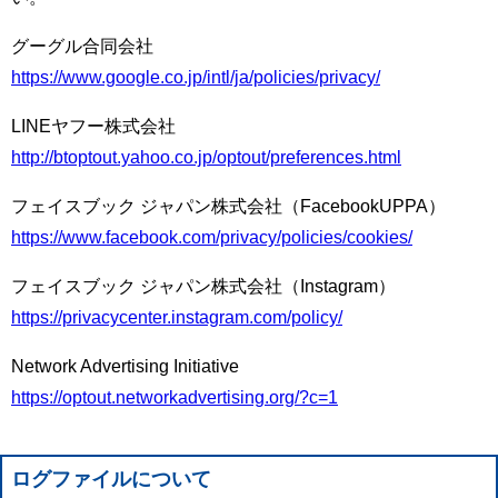
グーグル合同会社
https://www.google.co.jp/intl/ja/policies/privacy/
LINEヤフー株式会社
http://btoptout.yahoo.co.jp/optout/preferences.html
フェイスブック ジャパン株式会社（FacebookUPPA）
https://www.facebook.com/privacy/policies/cookies/
フェイスブック ジャパン株式会社（Instagram）
https://privacycenter.instagram.com/policy/
Network Advertising Initiative
https://optout.networkadvertising.org/?c=1
ログファイルについて