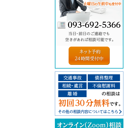
ネット予
そ
完
ご
当
交