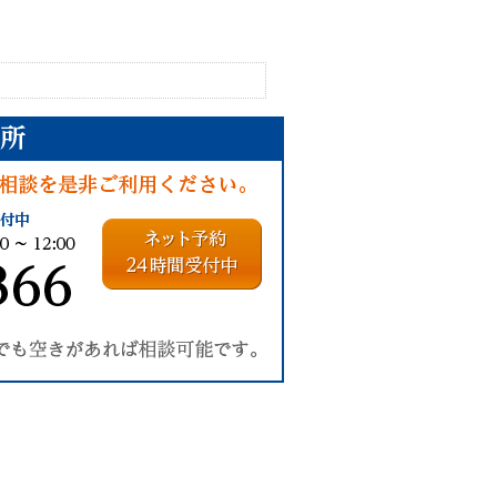
ネット予約24時間受付中
）
地元密着で1,0
完全予約制
回30分無料です。
ご予約受付：093-692-5366