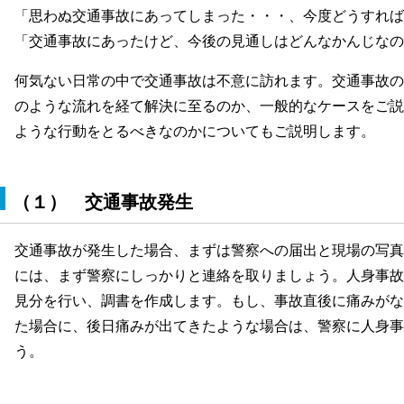
「思わぬ交通事故にあってしまった・・・、今度どうすれば
「交通事故にあったけど、今後の見通しはどんなかんじなの
何気ない日常の中で交通事故は不意に訪れます。交通事故の
のような流れを経て解決に至るのか、一般的なケースをご説
ような行動をとるべきなのかについてもご説明します。
（１） 交通事故発生
約24時間受付中
法律相談お申込み
の他の相談内容についてはこちら
交通事故が発生した場合、まずは警察への届出と現場の写真
全予約制
には、まず警察にしっかりと連絡を取りましょう。人身事故
予約受付：093-692-5366（平日9:00～18:00 土曜9:00～12:00
見分を行い、調書を作成します。もし、事故直後に痛みがな
日・前日のご連絡でも空きがあれば相談可能です。
た場合に、後日痛みが出てきたような場合は、警察に人身事
う。
通事故、債務整理、相続・遺言、不倫慰謝料、離婚の相談は初