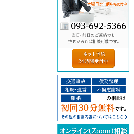
ネット予
そ
完
ご
当
交