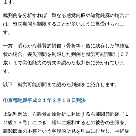
ます。
裁判例を分析すれば、単なる感覚鈍麻や知覚鈍麻の場合に
は、喪失期間を制限することが多いように見受けられま
す。
一方、明らかな器質的損傷（骨折等）後に残存した神経症
状の場合、喪失期間を制限した判例と就労可能期間（６７
歳）まで労働能力の喪失を認めた裁判例に分かれていま
す。
以下、就労可能期間まで認めた判例をご紹介します。
①京都地裁平成２１年２月１８日判決
上記判例は、右脛骨高原骨折に起因する右膝関節部痛（１
２級１３号）につき、経年に緩和するとの被告の主張を、
膝関節面の不整という客観的所見を理由に排斥し、神経症